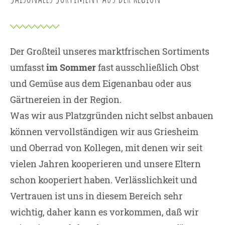
+44 1234 567 890
Drop us a line
info@yourdomain.com
Der Großteil unseres marktfrischen Sortiments
umfasst
im Sommer
fast ausschließlich Obst
About us
und Gemüse aus dem Eigenanbau oder aus
Lorem ipsum dolor sit amet, consectetuer
Gärtnereien in der Region.
adipiscing elit.
Was wir aus Platzgründen nicht selbst anbauen
können vervollständigen wir aus Griesheim
Aenean commodo ligula eget dolor. Aenean
massa. Cum sociis natoque penatibus et
und Oberrad von Kollegen, mit denen wir seit
magnis dis parturient montes, nascetur
vielen Jahren kooperieren und unsere Eltern
ridiculus mus. Donec quam felis, ultricies
schon kooperiert haben. Verlässlichkeit und
nec.
Vertrauen ist uns in diesem Bereich sehr
wichtig, daher kann es vorkommen, daß wir