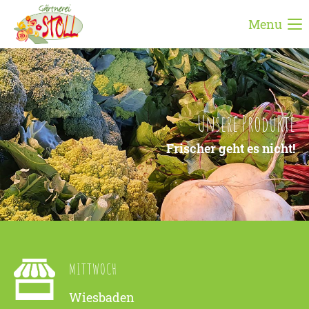
Menu
Login
Benutzername
Unsere Produkte
Passwort
Frischer geht es nicht!
Anmelden
Register
|
Lost your password?
MITTWOCH
Support
Wiesbaden